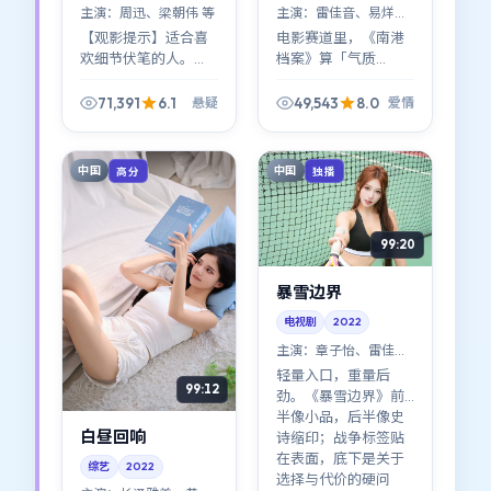
主演：
周迅、梁朝伟 等
主演：
雷佳音、易烊千
玺 等
【观影提示】适合喜
电影赛道里，《南港
欢细节伏笔的人。
档案》算「气质
《暗夜追缉》前半段
型」：爱情冲突并不
像拼图，后半段像塌
喧哗，却能把人钉在
71,391
6.1
49,543
8.0
悬疑
爱情
方；贾樟柯对节奏的
座位上——雷佳音、易
拿捏偏冷，但回味很
烊千玺、梁朝伟的表
长。
演撑起了大量沉默
中国
中国
高分
独播
戏。
99:20
暴雪边界
电视剧
2022
主演：
章子怡、雷佳音
等
轻量入口，重量后
99:12
劲。《暴雪边界》前
半像小品，后半像史
白昼回响
诗缩印；战争标签贴
在表面，底下是关于
综艺
2022
选择与代价的硬问