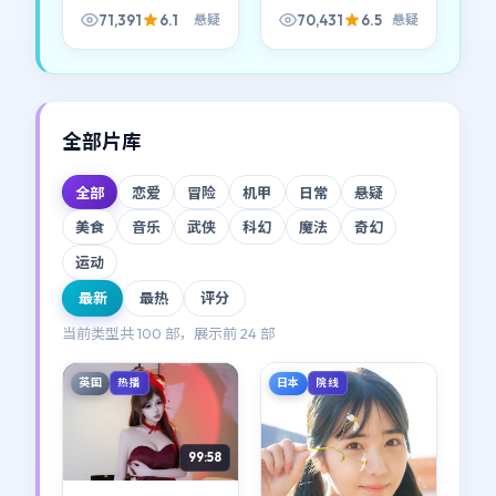
像拼图，后半段像塌
世界的规则讲得很直
71,391
6.1
70,431
6.5
悬疑
悬疑
方；贾樟柯对节奏的
白：善意与恶意常常
拿捏偏冷，但回味很
共用同一张脸。
长。
全部片库
全部
恋爱
冒险
机甲
日常
悬疑
美食
音乐
武侠
科幻
魔法
奇幻
运动
最新
最热
评分
当前类型共
100
部，展示前
24
部
英国
日本
热播
院线
99:58