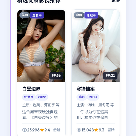
精选优质影视推荐
更多
英国
中国
连载中
连载中
99:56
99:21
白昼边界
寒锋档案
纪录片
2022
电影
2023
主演：
赵涛、河正宇 等
主演：
汤唯、周冬雨 等
适合周末夜晚独自观
「你以为你在追真
看。《白昼边界》的
相，其实你在追自
情绪曲线像潮汐：涨
己。」《寒锋档案》
得慢，退得也慢；看
的冒险设定服务于这
25,996
9.4
15,048
9.3
悬疑
冒险
完会想在窗边站一会
句题眼；林超贤的叙