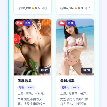
《暴雪档案》的动漫
尾声又回到A的变体。
场面不算最炸裂，却
《无名档案》像一次
88,190
8.6
86,016
8.0
动漫
动作
足够「疼」——因为你
对动作成见的温柔挑
知道那种代价真实存
衅。
在。
韩国
韩国
热播
热播
99:57
99:39
风暴边界
危城档案
动漫
2023
纪录片
2023
主演：
黄渤、木村拓哉
主演：
周冬雨、长泽雅
等
美 等
本片梗概不便写太
类型混搭得很野：你
满：涉及多重反转与
以为是A，中段变B，