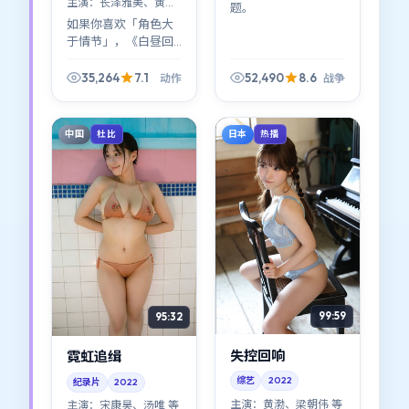
主演：
长泽雅美、黄渤
题。
等
如果你喜欢「角色大
于情节」，《白昼回
响》会对你胃口：长
泽雅美与黄渤不是推
35,264
7.1
52,490
8.6
动作
战争
动剧情的工具，而是
剧情本身——每个决定
都像从他们骨缝里长
中国
日本
杜比
热播
出来。
99:59
95:32
失控回响
霓虹追缉
综艺
2022
纪录片
2022
主演：
黄渤、梁朝伟 等
主演：
宋康昊、汤唯 等