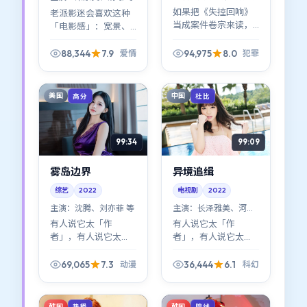
如果把《失控回响》
老派影迷会喜欢这种
当成案件卷宗来读，
「电影感」：宽景、
你会发现每条线索都
长镜头、让表演说
带体温。2022年日本
话。《霓虹追缉》在
88,344
7.9
94,975
8.0
爱情
犯罪
语境下，这类犯罪片
2022年的片单里，属
少见地写出了「制度
于越嚼越有味道的那
的温度」。
一类爱情作品。
美国
中国
高分
杜比
99:34
99:09
雾岛边界
异境追缉
综艺
2022
电视剧
2022
主演：
沈腾、刘亦菲 等
主演：
长泽雅美、河正
宇 等
有人说它太「作
有人说它太「作
者」，有人说它太
者」，有人说它太
「好看」——其实不矛
「好看」——其实不矛
盾。《雾岛边界》在
盾。《异境追缉》在
69,065
7.3
36,444
6.1
动漫
科幻
作者表达与类型快感
作者表达与类型快感
之间找到了少见的平
之间找到了少见的平
衡点。
衡点。
韩国
韩国
热播
院线