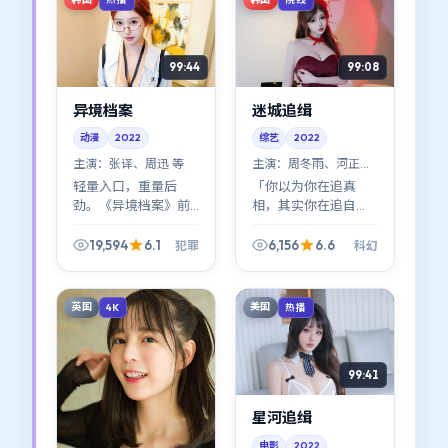
99:44
99:08
异境档案
迷城追缉
动漫
2022
综艺
2022
主演：
张译、周迅 等
主演：
周冬雨、河正宇
等
轻量入口，重量后
「你以为你在追真
劲。《异境档案》前
相，其实你在追自
半像小品，后半像史
己。」《迷城追缉》
诗缩印；犯罪标签贴
的科幻设定服务于这
19,594
6.1
6,156
6.6
犯罪
科幻
在表面，底下是关于
句题眼；李安的叙事
选择与代价的硬问
口吻冷静得近乎残
题。
忍。
英国
美国
4K
热播
99:41
星河追缉
电影
2022