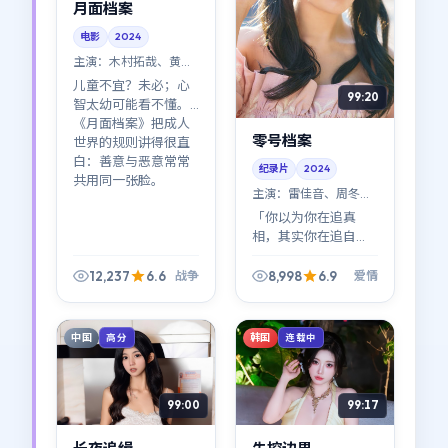
月面档案
电影
2024
主演：
木村拓哉、黄渤
等
儿童不宜？未必；心
99:20
智太幼可能看不懂。
《月面档案》把成人
零号档案
世界的规则讲得很直
白：善意与恶意常常
纪录片
2024
共用同一张脸。
主演：
雷佳音、周冬雨
等
「你以为你在追真
相，其实你在追自
己。」《零号档案》
的爱情设定服务于这
12,237
6.6
8,998
6.9
战争
爱情
句题眼；宁浩的叙事
口吻冷静得近乎残
忍。
中国
韩国
高分
连载中
99:00
99:17