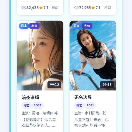
身份错位。可以肯定
尾声又回到A的变体。
的是，《风暴边界》
《危城档案》像一次
82,435
7.1
72,955
7.1
科幻
科幻
在科幻类型里玩了一
对科幻成见的温柔挑
手漂亮的叙事「偷
衅。
换」。
日本
日本
高分
完结
99:12
99:13
暗夜追缉
无名边界
综艺
2022
综艺
2021
主演：
周迅、梁朝伟 等
主演：
木村拓哉、张译
等
【观影提示】适合喜
儿童不宜？未必；心
欢细节伏笔的人。
智太幼可能看不懂。
《暗夜追缉》前半段
《无名边界》把成人