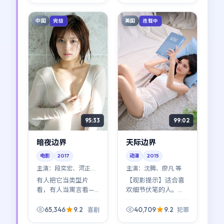
儿（赵涛那场独角戏
事口吻冷静得近乎残
很出圈）。
忍。
中国
美国
完结
连载中
95:33
99:02
暗夜边界
天际边界
电影
2017
动漫
2015
主演：
段奕宏、河正宇
主演：
沈腾、廖凡 等
等
有人把它当类型片
【观影提示】适合喜
看，有人当寓言看——
欢细节伏笔的人。
都行。《暗夜边界》
《天际边界》前半段
最迷人的地方在于：
像拼图，后半段像塌
65,346
9.2
40,709
9.2
喜剧
犯罪
新海诚拒绝给标准答
方；朴赞郁对节奏的