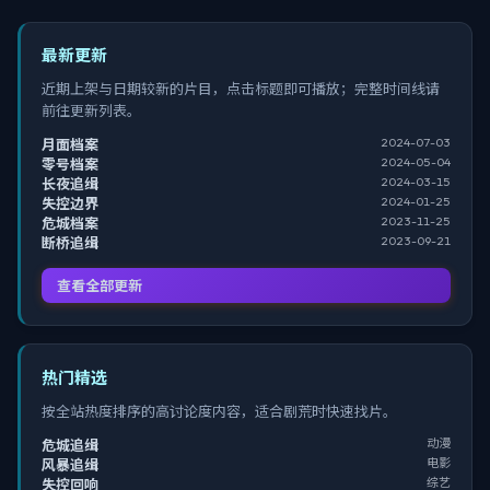
最新更新
近期上架与日期较新的片目，点击标题即可播放；完整时间线请
前往更新列表。
2024-07-03
月面档案
2024-05-04
零号档案
2024-03-15
长夜追缉
2024-01-25
失控边界
2023-11-25
危城档案
2023-09-21
断桥追缉
查看全部更新
热门精选
按全站热度排序的高讨论度内容，适合剧荒时快速找片。
动漫
危城追缉
电影
风暴追缉
综艺
失控回响