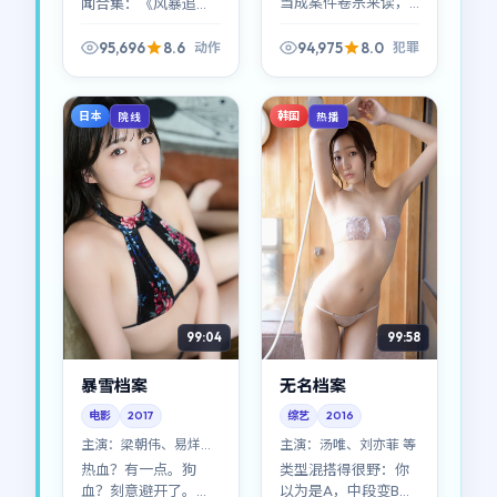
当成案件卷宗来读，
闻合集：《风暴追
你会发现每条线索都
缉》把真实世界的荒
带体温。2022年日本
诞感压缩进虚构情节
95,696
8.6
94,975
8.0
动作
犯罪
语境下，这类犯罪片
里；韩国观众可能对
少见地写出了「制度
其中某些桥段格外会
的温度」。
心一笑（或苦笑）。
日本
韩国
院线
热播
99:04
99:58
暴雪档案
无名档案
电影
2017
综艺
2016
主演：
梁朝伟、易烊千
主演：
汤唯、刘亦菲 等
玺 等
热血？有一点。狗
类型混搭得很野：你
血？刻意避开了。
以为是A，中段变B，