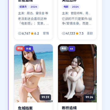
长夜追缉
失控边界
纪录片
2024
电影
2024
主演：
周迅、雷佳音 等
主演：
菅田将晖、易烊
千玺 等
老派影迷会喜欢这种
它讲的不只是案件/战
「电影感」：宽景、
争/爱情本身，而是
长镜头、让表演说
「之后」。《失控边
话。《长夜追缉》在
界》把
6,767
6.2
41,133
7.5
爱情
喜剧
2024年的片单里，属
aftermath（余波）
于越嚼越有味道的那
拍得很细：人如何从
一类爱情作品。
废墟里重新组织语
韩国
美国
热播
4K
言。
99:24
99:39
断桥追缉
危城档案