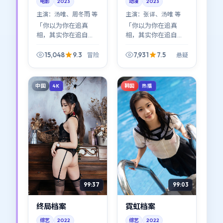
电影
2023
动漫
2023
主演：
汤唯、周冬雨 等
主演：
张译、汤唯 等
「你以为你在追真
「你以为你在追真
相，其实你在追自
相，其实你在追自
己。」《寒锋档案》
己。」《暗夜档案》
的冒险设定服务于这
的悬疑设定服务于这
15,048
9.3
7,931
7.5
冒险
悬疑
句题眼；林超贤的叙
句题眼；奉俊昊的叙
事口吻冷静得近乎残
事口吻冷静得近乎残
忍。
忍。
中国
韩国
4K
热播
99:37
99:03
终局档案
霓虹档案
综艺
2022
综艺
2022