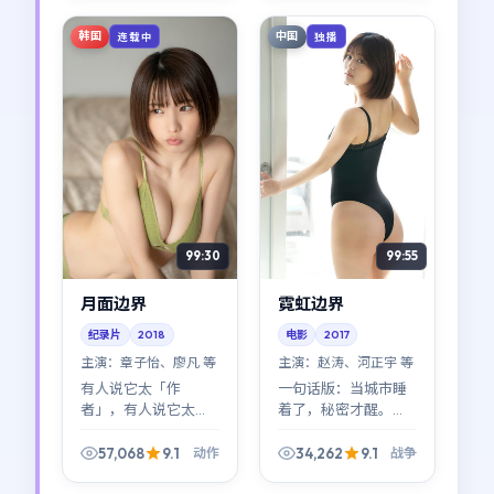
案，只把选择留给镜
拿捏偏冷，但回味很
头里的人。
长。
韩国
中国
连载中
独播
99:30
99:55
月面边界
霓虹边界
纪录片
2018
电影
2017
主演：
章子怡、廖凡 等
主演：
赵涛、河正宇 等
有人说它太「作
一句话版：当城市睡
者」，有人说它太
着了，秘密才醒。
「好看」——其实不矛
《霓虹边界》把镜头
盾。《月面边界》在
压在夜色的边线上，
57,068
9.1
34,262
9.1
动作
战争
作者表达与类型快感
战争张力主要来自
之间找到了少见的平
「看见」与「装作没