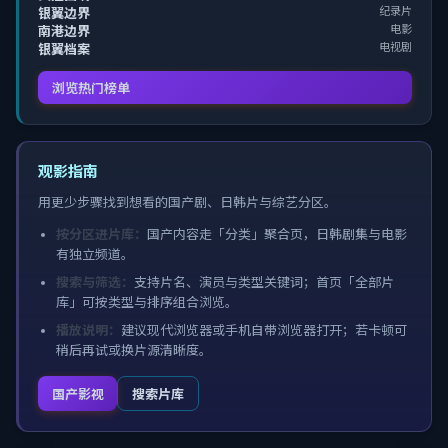
纪录片
银翼边界
电影
南港边界
电视剧
银翼档案
浏览热门榜单
观影指南
用更少步骤找到想看的国产剧、日韩片与综艺分区。
按分区进片库：
国产内容走「分类」聚合页，日韩剧集与电影
有独立频道。
搜索与筛选：
支持片名、演员与类型关键词；首页「全部片
库」可按类型与排序组合浏览。
播放说明：
建议现代浏览器或手机自带浏览器打开；若卡顿可
稍后再试或换片源清晰度。
国产影视
搜索片库