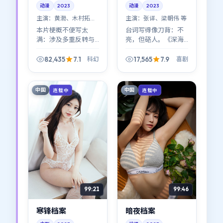
动漫
2023
动漫
2023
主演：
黄渤、木村拓哉
主演：
张译、梁朝伟 等
等
本片梗概不便写太
台词写得像刀背：不
满：涉及多重反转与
亮，但硌人。《深海
身份错位。可以肯定
边界》适合喜欢琢磨
的是，《风暴边界》
话里话的观众；2023
82,435
7.1
17,565
7.9
科幻
喜剧
在科幻类型里玩了一
年能看到这种密度的
手漂亮的叙事「偷
对白，已经算稀缺。
换」。
中国
中国
连载中
连载中
99:21
99:46
寒锋档案
暗夜档案