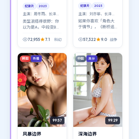
纪录片
2023
纪录片
2023
主演：
刘亦菲、长泽雅
主演：
周冬雨、长泽雅
美 等
美 等
如果你喜欢「角色大
类型混搭得很野：你
于情节」，《断桥追
以为是A，中段变B，
缉》会对你胃口：刘
尾声又回到A的变体。
亦菲与长泽雅美不是
《危城档案》像一次
72,955
7.1
57,322
9.0
科幻
战争
推动剧情的工具，而
对科幻成见的温柔挑
是剧情本身——每个决
衅。
定都像从他们骨缝里
韩国
中国
热播
高分
长出来。
99:57
99:29
风暴边界
深海边界