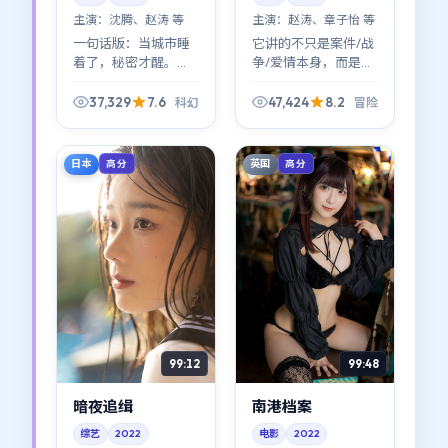
主演：
沈腾、赵涛 等
主演：
赵涛、章子怡 等
一句话版：当城市睡
它讲的不只是案件/战
着了，秘密才醒。
争/爱情本身，而是
《终局档案》把镜头
「之后」。《霓虹档
压在夜色的边线上，
案》把
37,329
7.6
47,424
8.2
科幻
冒险
科幻张力主要来自
aftermath（余波）
「看见」与「装作没
拍得很细：人如何从
看见」。
废墟里重新组织语
日本
英国
高分
高分
言。
99:12
99:48
暗夜追缉
南港档案
综艺
2022
电影
2022