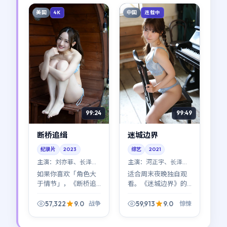
衡点。
看见」。
美国
中国
4K
连载中
99:24
99:49
断桥追缉
迷城边界
纪录片
2023
综艺
2021
主演：
刘亦菲、长泽雅
主演：
河正宇、长泽雅
美 等
美 等
如果你喜欢「角色大
适合周末夜晚独自观
于情节」，《断桥追
看。《迷城边界》的
缉》会对你胃口：刘
情绪曲线像潮汐：涨
亦菲与长泽雅美不是
得慢，退得也慢；看
57,322
9.0
59,913
9.0
战争
惊悚
推动剧情的工具，而
完会想在窗边站一会
是剧情本身——每个决
儿（河正宇那场独角