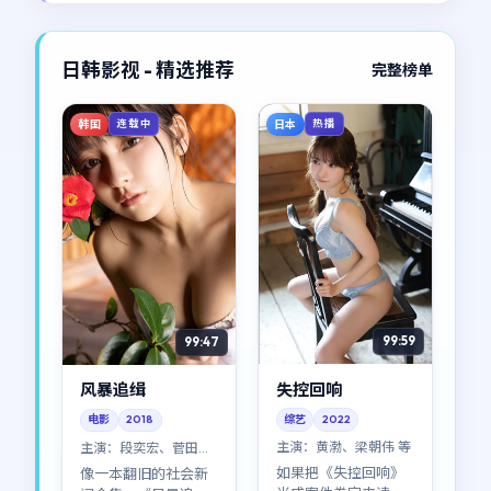
定都像从他们骨缝里
戏很出圈）。
长出来。
日韩影视 - 精选推荐
完整榜单
韩国
日本
连载中
热播
99:59
99:47
失控回响
风暴追缉
综艺
2022
电影
2018
主演：
黄渤、梁朝伟 等
主演：
段奕宏、菅田将
晖 等
如果把《失控回响》
像一本翻旧的社会新