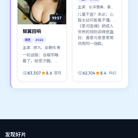
主演：
长泽雅美、章子
怡 等
儿童不宜？未必；心
99:57
智太幼可能看不懂。
《星河追缉》把成人
银翼回响
世界的规则讲得很直
白：善意与恶意常常
综艺
2022
共用同一张脸。
主演：
廖凡、梁朝伟 等
一句话版：当城市睡
着了，秘密才醒。
《银翼回响》把镜头
压在夜色的边线上，
83,307
8.6
62,104
8.4
冒险
科幻
冒险张力主要来自
「看见」与「装作没
看见」。
发现好片